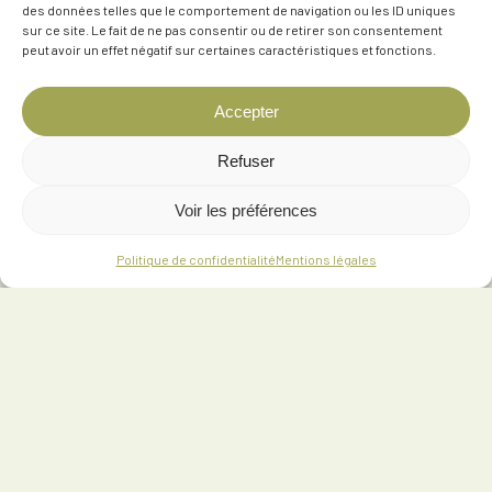
des données telles que le comportement de navigation ou les ID uniques
sur ce site. Le fait de ne pas consentir ou de retirer son consentement
peut avoir un effet négatif sur certaines caractéristiques et fonctions.
Accepter
Refuser
Voir les préférences
Politique de confidentialité
Mentions légales
302 Rue des Conteaux, 63270 Vic-le-Comte
06 76 96 91 63
contact@lodges-auvergne.com