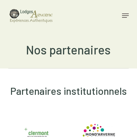
Skip
to
Menu
main
Close
content
Menu
Nos partenaires
Partenaires institutionnels