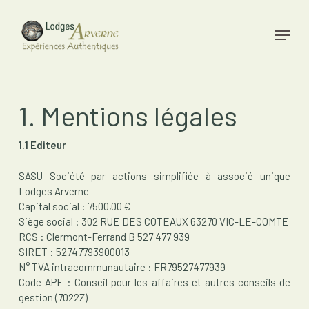
Skip
to
Menu
main
Close
content
Menu
1. Mentions légales
1.1 Editeur
SASU Société par actions simplifiée à associé unique
Lodges Arverne
Capital social : 7500,00 €
Siège social : 302 RUE DES COTEAUX 63270 VIC-LE-COMTE
RCS : Clermont-Ferrand B 527 477 939
SIRET : 52747793900013
N° TVA intracommunautaire : FR79527477939
Code APE :
Conseil pour les affaires et autres conseils de
gestion (7022Z)