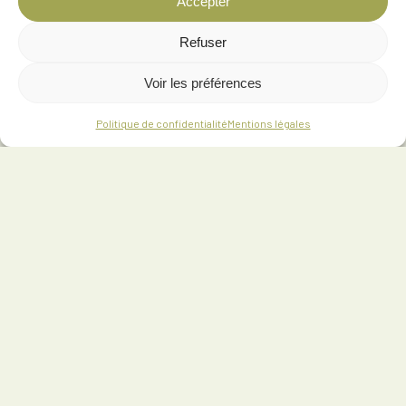
Accepter
Refuser
Voir les préférences
Politique de confidentialité
Mentions légales
302 Rue des Conteaux, 63270 Vic-le-Comte
06 76 96 91 63
contact@lodges-auvergne.com